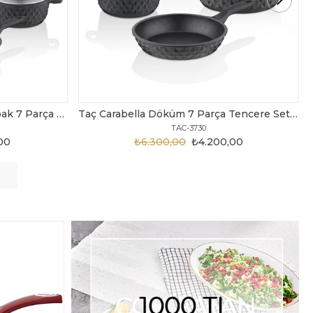
Taç Carabella Döküm 7 Parça Tencere Seti Siyah
Taç Master Cook Tombik 7 Parça Tencere Seti Gri
TAC-3820
00,00
₺3.199,00
₺2.450,00