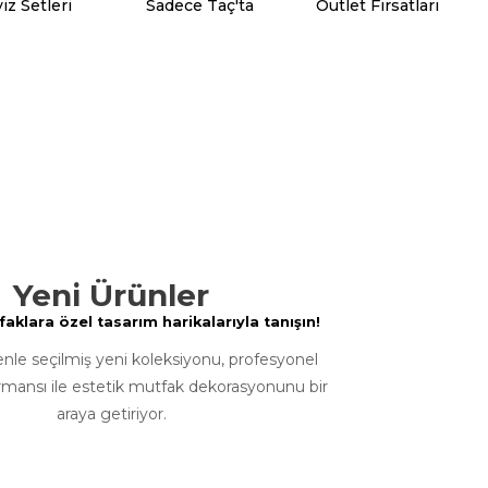
iz Setleri
Sadece Taç'ta
Outlet Fırsatları
Yeni Ürünler
klara özel tasarım harikalarıyla tanışın!
enle seçilmiş yeni koleksiyonu, profesyonel
rmansı ile estetik mutfak dekorasyonunu bir
araya getiriyor.