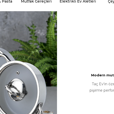
& Pasta
Mutfak Gereçleri
Elektrikli Ev Aletleri
Çey
Modern mutfa
Taç Ev'in öz
pişirme perfo