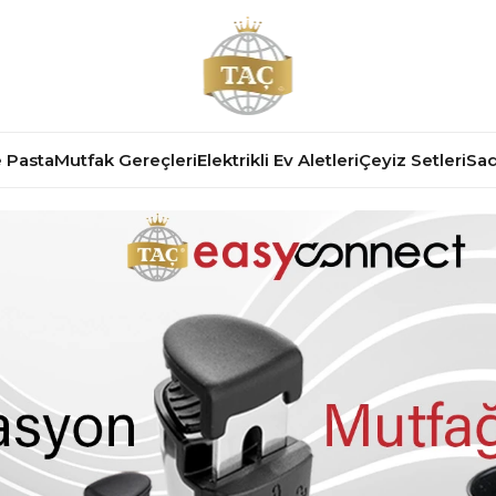
 Pasta
Mutfak Gereçleri
Elektrikli Ev Aletleri
Çeyiz Setleri
Sad