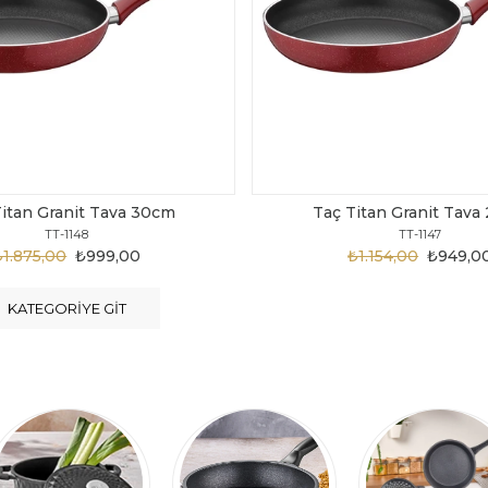
Taç Titan Granit Tava 28cm
Taç Titan Granit
TT-1147
TT-1146
₺1.154,00
₺949,00
₺1.124,00
₺8
KATEGORIYE GIT