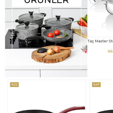
Taç Bella Döküm Cam Kapaklı 3'lü Sahan Seti
Taç Master Steel 10 Parça Çelik Tencere Seti
TAC-4869
₺5.850,00
₺3.900,00
%47
%18