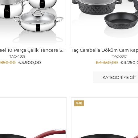
Taç Carabella Döküm Cam Kapak 7 Parça Tencere Seti Siyah
TAC-3817
TAC-3730
₺4.350,00
₺3.250,00
₺6.300,00
₺4.2
KATEGORIYE GIT
%20