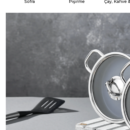
Sofra
Pişirme
Çay, Kahve 