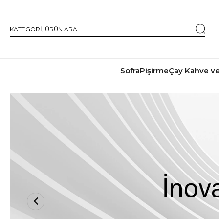
Sofra
Pişirme
Çay Kahve ve