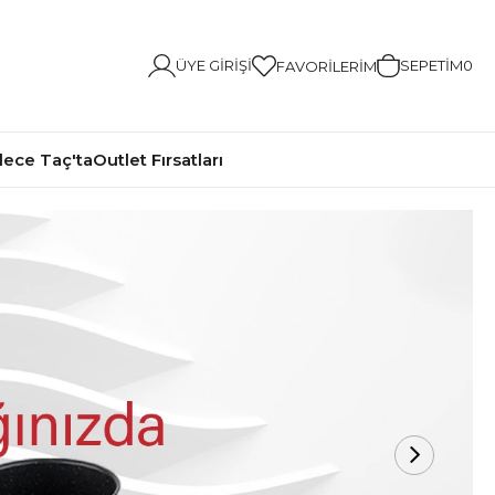
ÜYE GIRIŞI
SEPETIM
0
FAVORILERIM
ece Taç'ta
Outlet Fırsatları