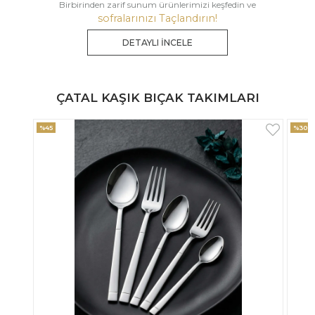
Birbirinden zarif sunum ürünlerimizi keşfedin ve
sofralarınızı Taçlandırın!
DETAYLI İNCELE
ÇATAL KAŞIK BIÇAK TAKIMLARI
%30
%33