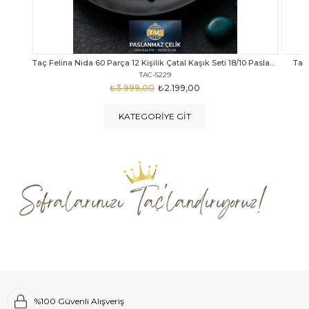
Taç Felina Nida 60 Parça 12 Kişilik Çatal Kaşık Seti 18/10 Paslanmaz Çelik
Taç Calista Tivoli 72 Parça 12 Kişilik Çatal Kaşık Bıçak Seti
Taç 
TAC-5040
₺4.289,00
₺2.999,00
KATEGORIYE GIT
%100 Güvenli Alışveriş