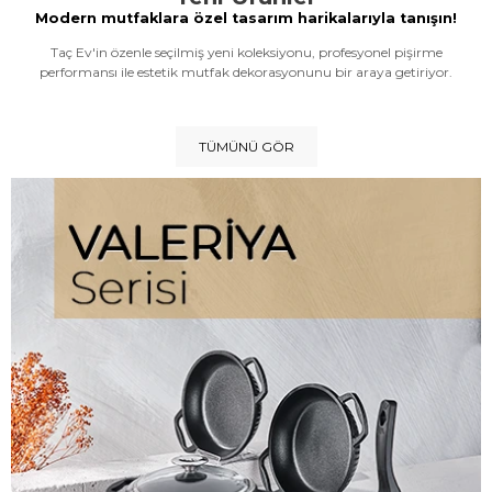
Modern mutfaklara özel tasarım harikalarıyla tanışın!
Taç Ev'in özenle seçilmiş yeni koleksiyonu, profesyonel pişirme
performansı ile estetik mutfak dekorasyonunu bir araya getiriyor.
TÜMÜNÜ GÖR