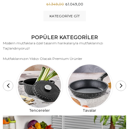
₺1.875,00
₺999,00
KATEGORIYE GIT
POPÜLER KATEGORİLER
Modern mutfaklara özel tasarım harikalarıyla mutfaklarınızı
Taçlandırıyoruz!
Mutfaklarınızın Yıldızı Olacak Premium Ürünler
T
Tencereler
Tavalar