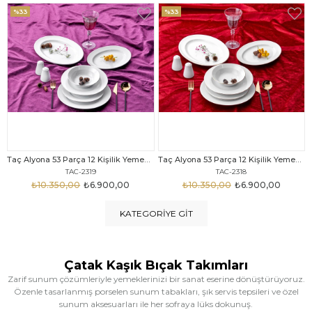
%33
%25
Taç Alyona 53 Parça 12 Kişilik Yemek Takımı Gold
Taç Eliza Alyona 53 Parça 12 Kişilik Yemek Takımı Platin
TAC-2318
TAC-2316
₺10.350,00
₺6.900,00
₺12.669,00
₺9.499,00
KATEGORIYE GIT
Çatak Kaşık Bıçak Takımları
Zarif sunum çözümleriyle yemeklerinizi bir sanat eserine dönüştürüyoruz.
Özenle tasarlanmış porselen sunum tabakları, şık servis tepsileri ve özel
sunum aksesuarları ile her sofraya lüks dokunuş.