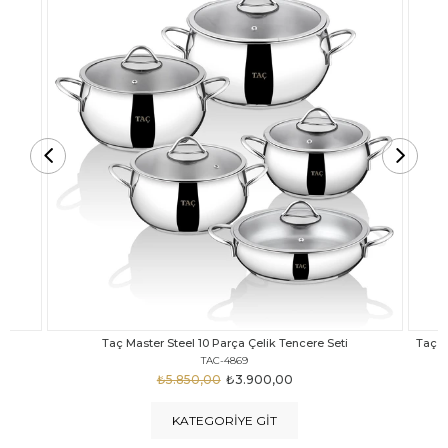
Taç Carabella Döküm Cam Kapak 7 Parça Tencere Seti Siyah
TAC-3817
₺4.350,00
₺3.250,00
KATEGORIYE GIT