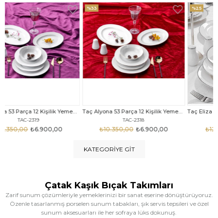
%33
%25
Taç Alyona 53 Parça 12 Kişilik Yemek Takımı Gold
Taç Eliza Alyona 53 Parça 12 Kişilik Yemek Takımı Platin
TAC-2318
TAC-2316
₺10.350,00
₺6.900,00
₺12.669,00
₺9.499,00
KATEGORIYE GIT
Çatak Kaşık Bıçak Takımları
Zarif sunum çözümleriyle yemeklerinizi bir sanat eserine dönüştürüyoruz.
Özenle tasarlanmış porselen sunum tabakları, şık servis tepsileri ve özel
sunum aksesuarları ile her sofraya lüks dokunuş.