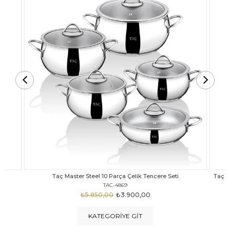
Seti
Taç Carabella Döküm Cam Kapak 7 Parça Tencere Seti Siyah
TAC-3817
₺4.350,00
₺3.250,00
KATEGORIYE GIT