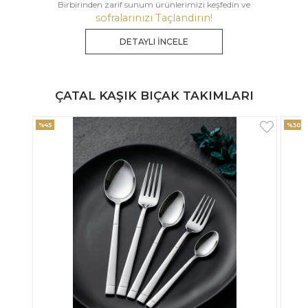
Birbirinden zarif sunum ürünlerimizi keşfedin ve
sofralarınızı Taçlandırın!
DETAYLI İNCELE
ÇATAL KAŞIK BIÇAK TAKIMLARI
%30
%33