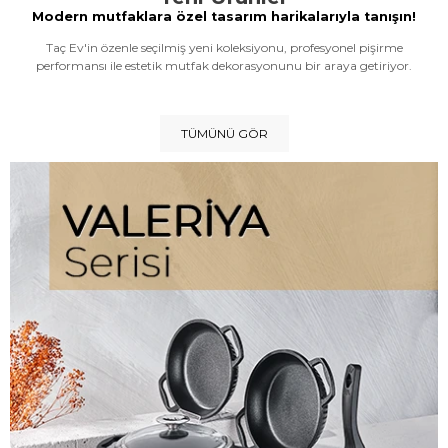
Modern mutfaklara özel tasarım harikalarıyla tanışın!
Taç Ev'in özenle seçilmiş yeni koleksiyonu, profesyonel pişirme
performansı ile estetik mutfak dekorasyonunu bir araya getiriyor.
TÜMÜNÜ GÖR