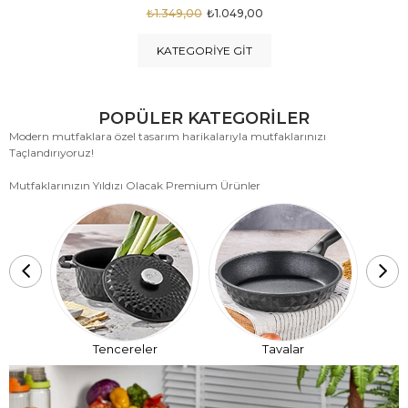
₺1.875,00
₺999,00
KATEGORIYE GIT
POPÜLER KATEGORİLER
Modern mutfaklara özel tasarım harikalarıyla mutfaklarınızı
Taçlandırıyoruz!
Mutfaklarınızın Yıldızı Olacak Premium Ürünler
T
Tencereler
Tavalar