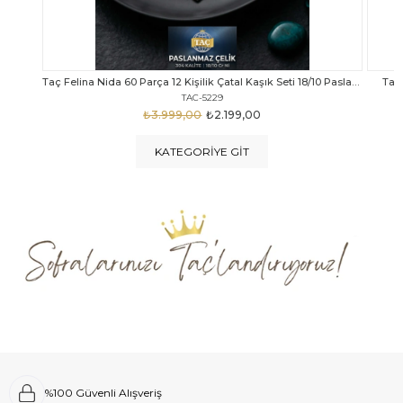
Taç Felina Nida 60 Parça 12 Kişilik Çatal Kaşık Seti 18/10 Paslanmaz Çelik
Taç Calista Tivoli 72 Parça 12 Kişilik Çatal Kaşık Bıçak Seti
Taç 
TAC-5040
₺4.289,00
₺2.999,00
KATEGORIYE GIT
%100 Güvenli Alışveriş