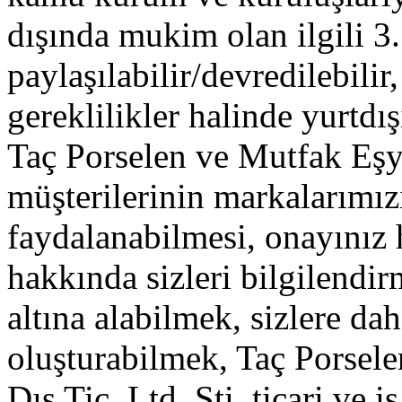
dışında mukim olan ilgili 3. k
paylaşılabilir/devredilebilir
gereklilikler halinde yurtdışı
Taç Porselen ve Mutfak Eşya
müşterilerinin markalarımı
faydalanabilmesi, onayınız
hakkında sizleri bilgilendir
altına alabilmek, sizlere dah
oluşturabilmek, Taç Porsel
Dış Tic. Ltd. Şti. ticari ve i