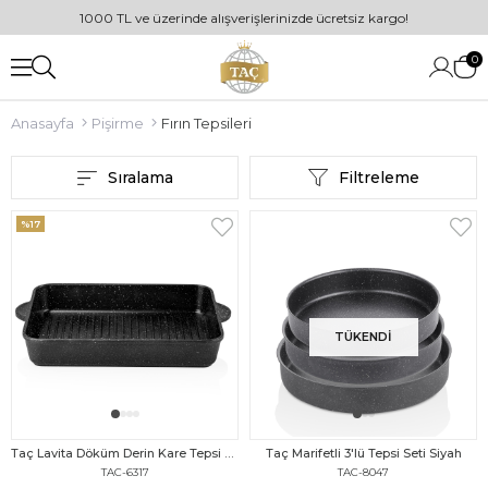
1000 TL ve üzerinde alışverişlerinizde ücretsiz kargo!
0
Anasayfa
Pişirme
Fırın Tepsileri
Sıralama
Filtreleme
%17
TÜKENDI
Taç Lavita Döküm Derin Kare Tepsi Siyah
Taç Marifetli 3'lü Tepsi Seti Siyah
TAC-6317
TAC-8047