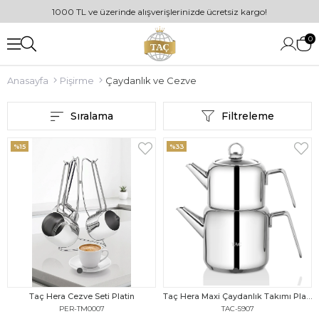
1000 TL ve üzerinde alışverişlerinizde ücretsiz kargo!
0
Anasayfa
Pişirme
Çaydanlık ve Cezve
Sıralama
Filtreleme
%15
%33
Taç Hera Cezve Seti Platin
Taç Hera Maxi Çaydanlık Takımı Platin
PER-TM0007
TAC-5907