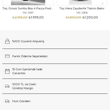
Taç Grossi Jumbo Boy 4 Parça Paslanmaz Çelik Çaydanlık Takımı Gold 2.00-3.50lt
Taç Hera Çaydanlık Takımı Bakır
TAC-5937
TAC-5906
₺2.199,00
₺1.999,00
₺1.800,00
₺1.200,00
%100 Güvenli Alışveriş
Farklı Ödeme Seçenekleri
15 Gün İçerisinde İade
Garantisi
1000 TL ve Üzeri
Ücretsiz Kargo
Hızlı Gönderi