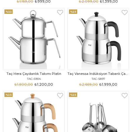
₺1.169,00
₺999,00
₺2.099,00
₺1.399,00
%33
%25
Taç Hera Çaydanlık Takımı Platin
Taç Vanessa İndüksiyon Tabanlı Çaydanlık Takımı Siyah
TAC-5904
TAC-5897
₺1.800,00
₺1.200,00
₺2.669,00
₺1.999,00
%25
%25