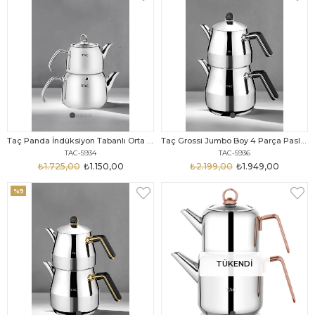
Taç Panda İndüksiyon Tabanlı Orta Boy 4 Parça Paslanmaz Çelik Çaydanlık Takımı 1.25-2.00lt
Taç Grossi Jumbo Boy 4 Parça Paslanmaz Çelik Çaydanlık Takımı Platin 2.00-3.50lt
TAC-5934
TAC-5936
₺1.725,00
₺1.150,00
₺2.199,00
₺1.949,00
%9
TÜKENDI