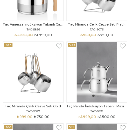
Taç Vanessa İndüksiyon Tabanlı Çaydanlık Takımı Rose Gold
Taç Miranda Çelik Cezve Seti Platin
TAC-5896
TAC-9076
₺2.669,00
₺1.999,00
₺999,00
₺750,00
%25
%25
Taç Miranda Çelik Cezve Seti Gold
Taç Panda İndüksiyon Tabanlı Maxi Boy 4 Parça Paslanmaz Çelik Çaydanlık Takımı 1.75-2.75lt
TAC-9077
TAC-5933
₺999,00
₺750,00
₺1.999,00
₺1.500,00
%33
%11