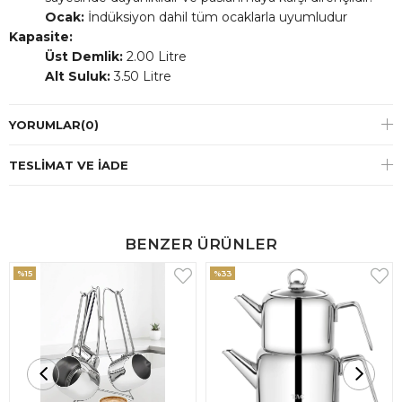
Ocak:
İndüksiyon dahil tüm ocaklarla uyumludur
Kapasite:
Üst Demlik:
2.00 Litre
Alt Suluk:
3.50 Litre
YORUMLAR
(0)
TESLIMAT VE İADE
BENZER ÜRÜNLER
%15
%33