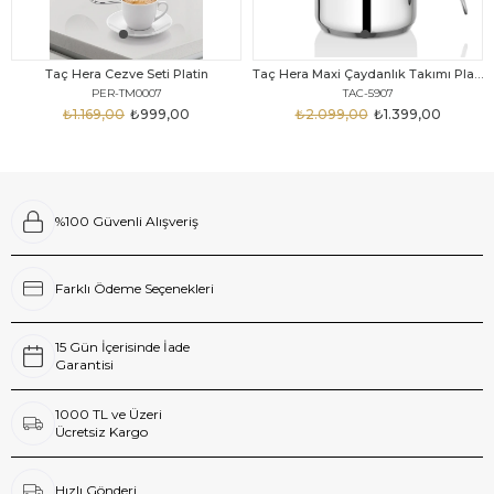
Taç Hera Cezve Seti Platin
Taç Hera Maxi Çaydanlık Takımı Platin
PER-TM0007
TAC-5907
₺1.169,00
₺999,00
₺2.099,00
₺1.399,00
%100 Güvenli Alışveriş
Farklı Ödeme Seçenekleri
15 Gün İçerisinde İade
Garantisi
1000 TL ve Üzeri
Ücretsiz Kargo
Hızlı Gönderi