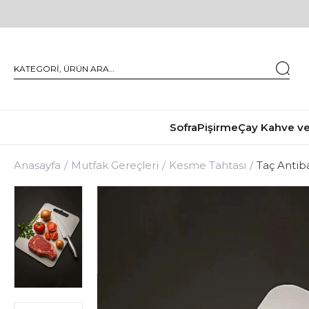
Sofra
Pişirme
Çay Kahve ve
Anasayfa
Mutfak Gereçleri
Kesme Tahtası
Taç Antib