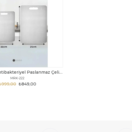
Taç 2 Adet Antibakteriyel Paslanmaz Çelik Kesme Tahtası
MRK-222
₺999,00
₺849,00