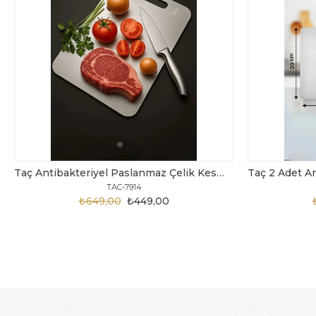
Taç Antibakteriyel Paslanmaz Çelik Kesme Tahtası 30 Cm
TAC-7914
₺649,00
₺449,00