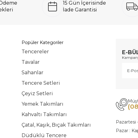
ı Ödeme
15 Gün İçerisinde
kleri
İade Garantisi
Popüler Kategoriler
Tencereler
E-BÜ
Kampanya
Tavalar
Sahanlar
Tencere Setleri
Çeyiz Setleri
Müşt
Yemek Takımları
(0
Kahvaltı Takımları
Pazartesi 
Çatal, Kaşık, Bıçak Takımları
Pazar : Ka
Düdüklü Tencere