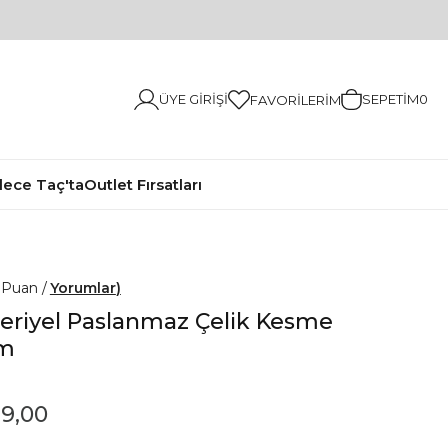
ÜYE GIRIŞI
SEPETIM
0
FAVORILERIM
ece Taç'ta
Outlet Fırsatları
0
Yorumlar
eriyel Paslanmaz Çelik Kesme
Cm
9,00