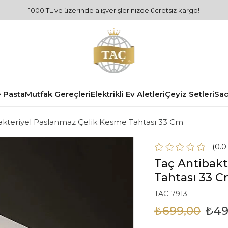
1000 TL ve üzerinde alışverişlerinizde ücretsiz kargo!
 Pasta
Mutfak Gereçleri
Elektrikli Ev Aletleri
Çeyiz Setleri
Sad
akteriyel Paslanmaz Çelik Kesme Tahtası 33 Cm
0.
Taç Antibakt
Tahtası 33 
TAC-7913
₺699,00
₺49