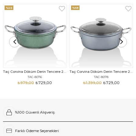
%26
%48
Taç Corvina Döküm Derin Tencere 20 Cm Haki
Taç Corvina Döküm Derin Tencere 20 Cm Gri
TAC-8076
TAC-8078
₺979,00
₺729,00
₺1.399,00
₺729,00
%100 Güvenli Alışveriş
Farklı Ödeme Seçenekleri