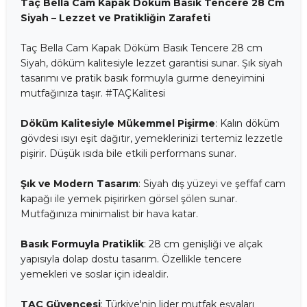
Taç Bella Cam Kapak Döküm Basık Tencere 28 Cm
Siyah – Lezzet ve Pratikliğin Zarafeti
Taç Bella Cam Kapak Döküm Basık Tencere 28 cm
Siyah, döküm kalitesiyle lezzet garantisi sunar. Şık siyah
tasarımı ve pratik basık formuyla gurme deneyimini
mutfağınıza taşır. #TAÇKalitesi
Döküm Kalitesiyle Mükemmel Pişirme
: Kalın döküm
gövdesi ısıyı eşit dağıtır, yemeklerinizi tertemiz lezzetle
pişirir. Düşük ısıda bile etkili performans sunar.
Şık ve Modern Tasarım
: Siyah dış yüzeyi ve şeffaf cam
kapağı ile yemek pişirirken görsel şölen sunar.
Mutfağınıza minimalist bir hava katar.
Basık Formuyla Pratiklik
: 28 cm genişliği ve alçak
yapısıyla dolap dostu tasarım. Özellikle tencere
yemekleri ve soslar için idealdir.
TAÇ Güvencesi
: Türkiye'nin lider mutfak eşyaları