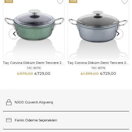
%26
%48
Taç Corvina Döküm Derin Tencere 20 Cm Haki
Taç Corvina Döküm Derin Tencere 20 Cm Gri
TAC-8076
TAC-8078
₺979,00
₺729,00
₺1.399,00
₺729,00
%100 Güvenli Alışveriş
Farklı Ödeme Seçenekleri