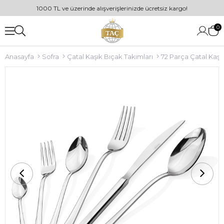
1000 TL ve üzerinde alışverişlerinizde ücretsiz kargo!
0
Anasayfa
Sofra
Çatal Kaşık Bıçak Takımları
72 Parça Çatal Kaşı