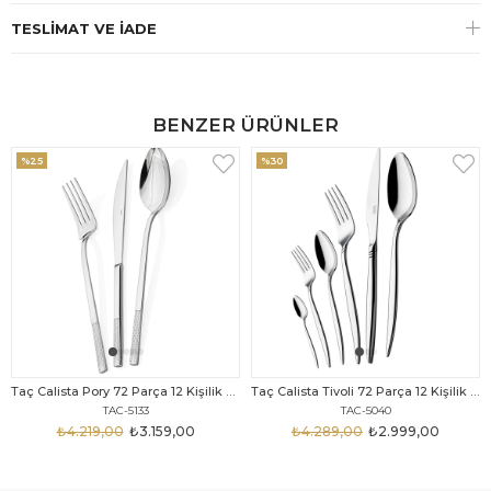
TESLIMAT VE İADE
BENZER ÜRÜNLER
%25
%30
Taç Calista Pory 72 Parça 12 Kişilik Çatal Kaşık Bıçak Seti
Taç Calista Tivoli 72 Parça 12 Kişilik Çatal Kaşık Bıçak Seti
TAC-5133
TAC-5040
₺4.219,00
₺3.159,00
₺4.289,00
₺2.999,00