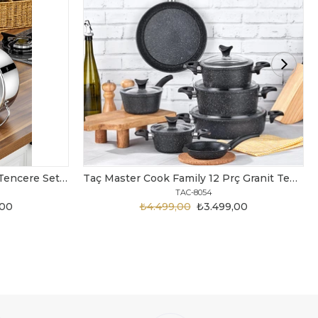
Taç Bengü Pro 8 Parça Çelik Tencere Seti Metal Sap
Taç Master Cook Family 12 Prç Granit Tencere Seti Siyah
TAC-8054
,00
₺4.499,00
₺3.499,00