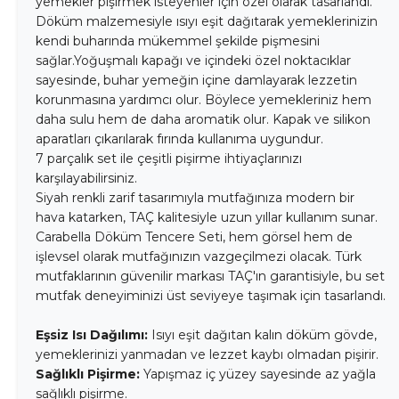
yemekler pişirmek isteyenler için özel olarak tasarlandı.
Döküm malzemesiyle ısıyı eşit dağıtarak yemeklerinizin
kendi buharında mükemmel şekilde pişmesini
sağlar.Yoğuşmalı kapağı ve içindeki özel noktacıklar
sayesinde, buhar yemeğin içine damlayarak lezzetin
korunmasına yardımcı olur. Böylece yemekleriniz hem
daha sulu hem de daha aromatik olur. Kapak ve silikon
aparatları çıkarılarak fırında kullanıma uygundur.
7 parçalık set ile çeşitli pişirme ihtiyaçlarınızı
karşılayabilirsiniz.
Siyah renkli zarif tasarımıyla mutfağınıza modern bir
hava katarken, TAÇ kalitesiyle uzun yıllar kullanım sunar.
Carabella Döküm Tencere Seti, hem görsel hem de
işlevsel olarak mutfağınızın vazgeçilmezi olacak. Türk
mutfaklarının güvenilir markası TAÇ'ın garantisiyle, bu set
mutfak deneyiminizi üst seviyeye taşımak için tasarlandı.
Eşsiz Isı Dağılımı:
Isıyı eşit dağıtan kalın döküm gövde,
yemeklerinizi yanmadan ve lezzet kaybı olmadan pişirir.
Sağlıklı Pişirme:
Yapışmaz iç yüzey sayesinde az yağla
sağlıklı pişirme.