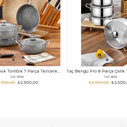
Taç MasterCook Tombik 7 Parça Tencere Seti Gri Metal Saplı
TAC-8109
TAC-8091
.999,00
₺2.500,00
₺3.999,00
₺3.500