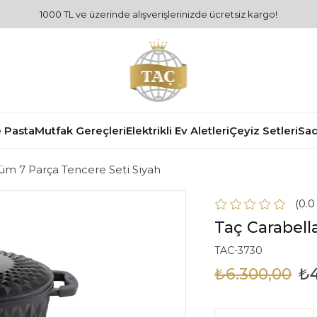
1000 TL ve üzerinde alışverişlerinizde ücretsiz kargo!
 Pasta
Mutfak Gereçleri
Elektrikli Ev Aletleri
Çeyiz Setleri
Sad
üm 7 Parça Tencere Seti Siyah
0.
Taç Carabell
TAC-3730
₺6.300,00
₺4