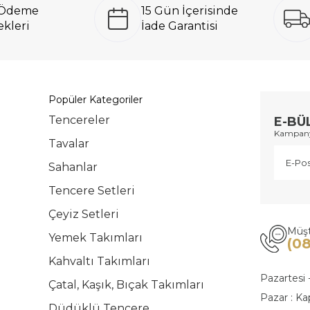
ı Ödeme
15 Gün İçerisinde
kleri
İade Garantisi
Popüler Kategoriler
Tencereler
E-BÜ
Kampanya
Tavalar
Sahanlar
Tencere Setleri
Çeyiz Setleri
Müşt
Yemek Takımları
(0
Kahvaltı Takımları
Pazartesi 
Çatal, Kaşık, Bıçak Takımları
Pazar : Ka
Düdüklü Tencere