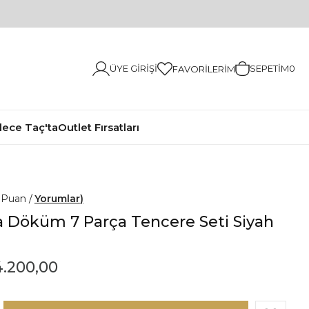
ÜYE GIRIŞI
SEPETIM
0
FAVORILERIM
ece Taç'ta
Outlet Fırsatları
0
Yorumlar
a Döküm 7 Parça Tencere Seti Siyah
.200,00