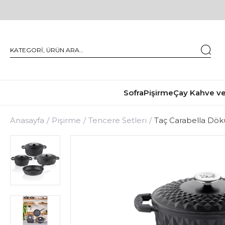
Sofra
Pişirme
Çay Kahve ve
Anasayfa
Pişirme
Tencere Setleri
Taç Carabella Dök