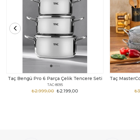
Taç Bengü Pro 6 Parça Çelik Tencere Seti
TAC-8095
₺2.999,00
₺2.199,00
₺3