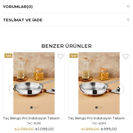
YORUMLAR
(0)
TESLIMAT VE İADE
BENZER ÜRÜNLER
%54
%47
Taç Bengü Pro İndüksiyon Tabanlı Çelik Tava 28 Cm
Taç Bengü Pro İndüksiyon Tabanlı Çelik Tava 26 Cm
TAC-8090
TAC-8089
₺2.399,00
₺1.099,00
₺1.899,00
₺999,00