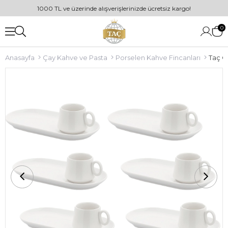
1000 TL ve üzerinde alışverişlerinizde ücretsiz kargo!
0
Anasayfa
Çay Kahve ve Pasta
Porselen Kahve Fincanları
Taç G