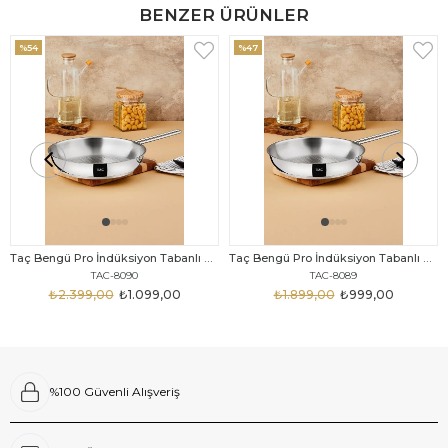
BENZER ÜRÜNLER
%54
%47
Taç Bengü Pro İndüksiyon Tabanlı Çelik Tava 28 Cm
Taç Bengü Pro İndüksiyon Tabanlı Çelik Tava 26 Cm
TAC-8090
TAC-8089
₺2.399,00
₺1.099,00
₺1.899,00
₺999,00
%100 Güvenli Alışveriş