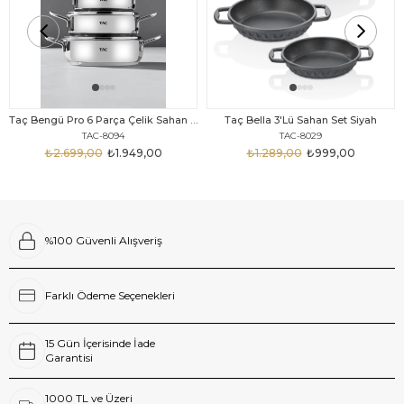
Taç Bengü Pro 6 Parça Çelik Sahan Seti
Taç Bella 3'Lü Sahan Set Siyah
TAC-8094
TAC-8029
₺2.699,00
₺1.949,00
₺1.289,00
₺999,00
%100 Güvenli Alışveriş
Farklı Ödeme Seçenekleri
15 Gün İçerisinde İade
Garantisi
1000 TL ve Üzeri