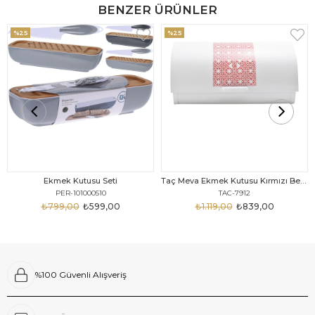
BENZER ÜRÜNLER
%25
%25
Ekmek Kutusu Seti
Taç Meva Ekmek Kutusu Kırmızı Beyaz
PER-101000510
TAC-7912
₺799,00
₺599,00
₺1.119,00
₺839,00
%100 Güvenli Alışveriş