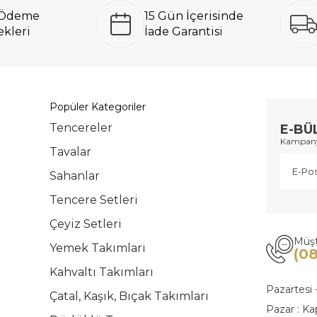
ı Ödeme
15 Gün İçerisinde
kleri
İade Garantisi
Popüler Kategoriler
Tencereler
E-BÜ
Kampanya
Tavalar
Sahanlar
Tencere Setleri
Çeyiz Setleri
Müşt
Yemek Takımları
(0
Kahvaltı Takımları
Pazartesi 
Çatal, Kaşık, Bıçak Takımları
Pazar : Ka