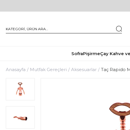
Sofra
Pişirme
Çay Kahve ve
Anasayfa
Mutfak Gereçleri
Aksesuarlar
Taç Rapido M