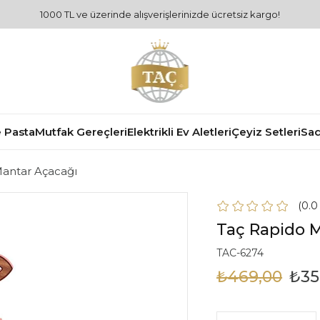
1000 TL ve üzerinde alışverişlerinizde ücretsiz kargo!
 Pasta
Mutfak Gereçleri
Elektrikli Ev Aletleri
Çeyiz Setleri
Sad
antar Açacağı
0.
Taç Rapido 
TAC-6274
₺469,00
₺35