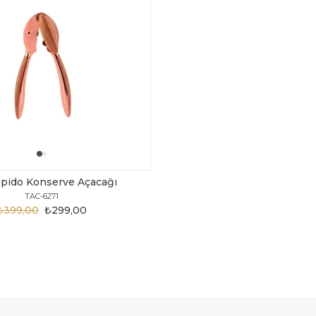
pido Konserve Açacağı
TAC-6271
₺399,00
₺299,00