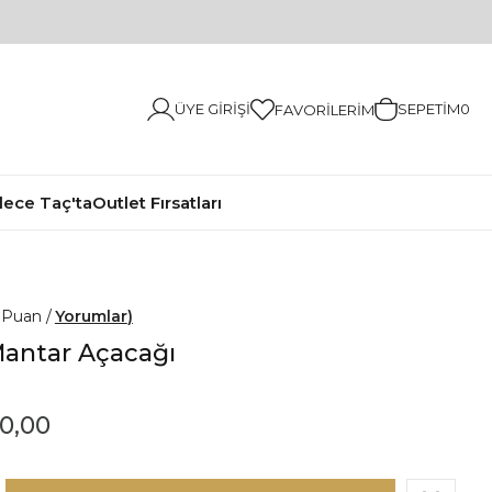
ÜYE GIRIŞI
SEPETIM
0
FAVORILERIM
ece Taç'ta
Outlet Fırsatları
0
Yorumlar
Mantar Açacağı
0,00