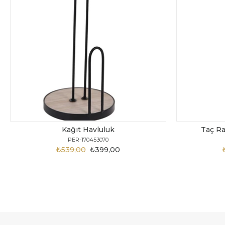
Kağıt Havluluk
Taç Ra
PER-170453070
₺539,00
₺399,00