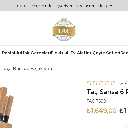
1000 TL ve üzerinde alışverişlerinizde ücretsiz kargo!
 Pasta
Mutfak Gereçleri
Elektrikli Ev Aletleri
Çeyiz Setleri
Sad
 Parça Bambu Bıçak Seti
0.
Taç Sansa 6 
TAC-7508
₺1.649,00
₺1