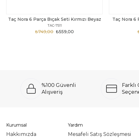
Taç Nora 6 Parça Bıçak Seti Kırmızı Beyaz
Taç Nora 6 
TAC-7511
₺749,00
₺559,00
%100 Güvenli
Farkl
Alışveriş
Seçene
Kurumsal
Yardım
Hakkımızda
Mesafeli Satış Sözleşmesi