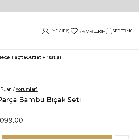
ÜYE GIRIŞI
SEPETIM
0
FAVORILERIM
ece Taç'ta
Outlet Fırsatları
0
Yorumlar
Parça Bambu Bıçak Seti
.099,00