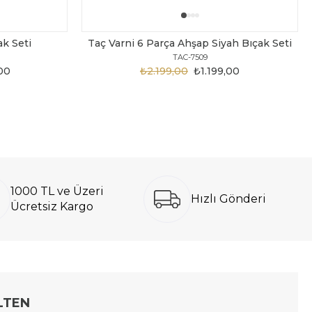
ak Seti
Taç Varni 6 Parça Ahşap Siyah Bıçak Seti
TAC-7509
00
₺2.199,00
₺1.199,00
1000 TL ve Üzeri
Hızlı Gönderi
Ücretsiz Kargo
LTEN