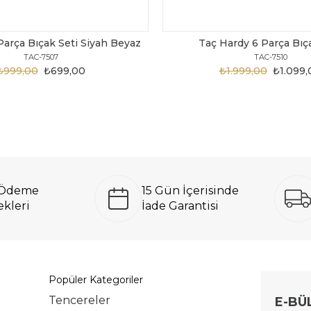
Parça Bıçak Seti Siyah Beyaz
Taç Hardy 6 Parça Bıç
TAC-7507
TAC-7510
₺999,00
₺699,00
₺1.999,00
₺1.099,
ı Ödeme
15 Gün İçerisinde
kleri
İade Garantisi
Popüler Kategoriler
Tencereler
E-BÜ