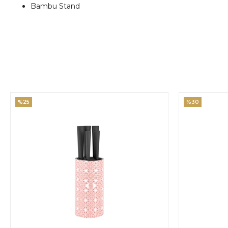
Bambu Stand
%25
%30