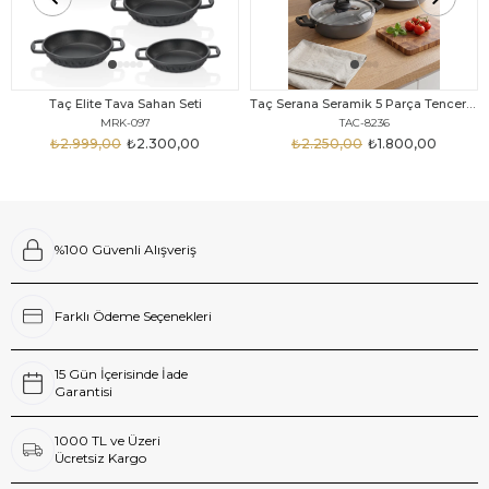
Taç Elite Tava Sahan Seti
Taç Serana Seramik 5 Parça Tencere Seti
MRK-097
TAC-8236
₺2.999,00
₺2.300,00
₺2.250,00
₺1.800,00
%100 Güvenli Alışveriş
Farklı Ödeme Seçenekleri
15 Gün İçerisinde İade
Garantisi
1000 TL ve Üzeri
Ücretsiz Kargo