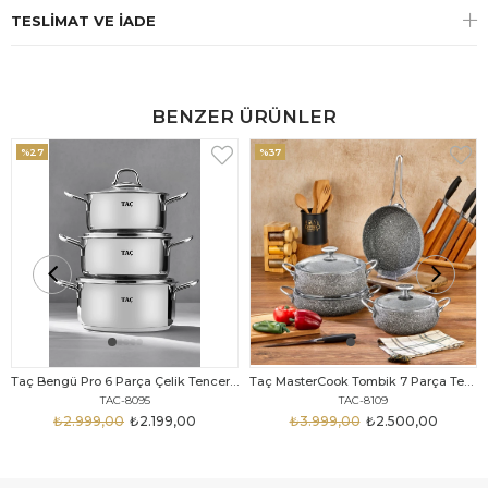
TESLIMAT VE İADE
BENZER ÜRÜNLER
%27
%37
Taç Bengü Pro 6 Parça Çelik Tencere Seti
Taç MasterCook Tombik 7 Parça Tencere Seti Gri Metal Saplı
TAC-8095
TAC-8109
₺2.999,00
₺2.199,00
₺3.999,00
₺2.500,00