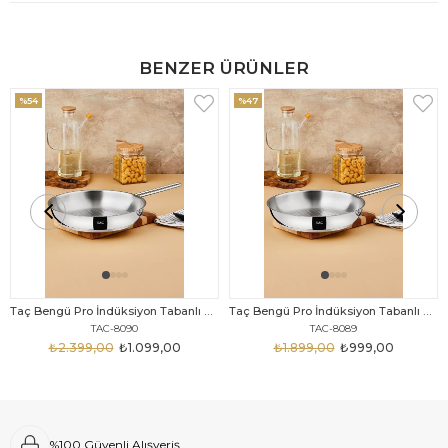
BENZER ÜRÜNLER
%54
%47
Taç Bengü Pro İndüksiyon Tabanlı Çelik Tava 28 Cm
Taç Bengü Pro İndüksiyon Tabanlı Çelik Tava 26 Cm
TAC-8090
TAC-8089
₺2.399,00
₺1.099,00
₺1.899,00
₺999,00
%100 Güvenli Alışveriş