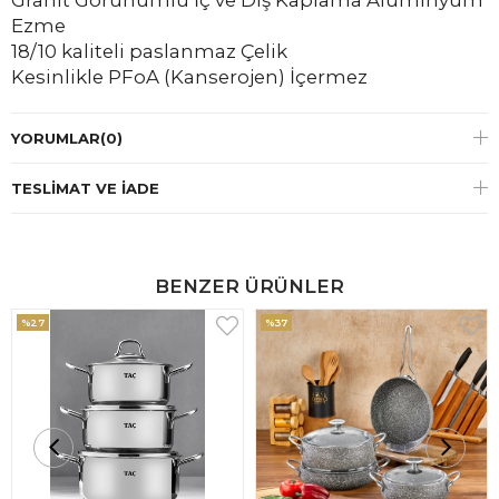
Granit Görünümlü İç ve Dış Kaplama Alüminyum
Ezme
18/10 kaliteli paslanmaz Çelik
Kesinlikle PFoA (Kanserojen) İçermez
YORUMLAR
(0)
TESLIMAT VE İADE
BENZER ÜRÜNLER
%27
%37