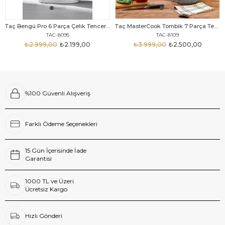
Taç Bengü Pro 6 Parça Çelik Tencere Seti
Taç MasterCook Tombik 7 Parça Tencere Seti Gri Metal Saplı
TAC-8095
TAC-8109
₺2.999,00
₺2.199,00
₺3.999,00
₺2.500,00
%100 Güvenli Alışveriş
Farklı Ödeme Seçenekleri
15 Gün İçerisinde İade
Garantisi
1000 TL ve Üzeri
Ücretsiz Kargo
Hızlı Gönderi